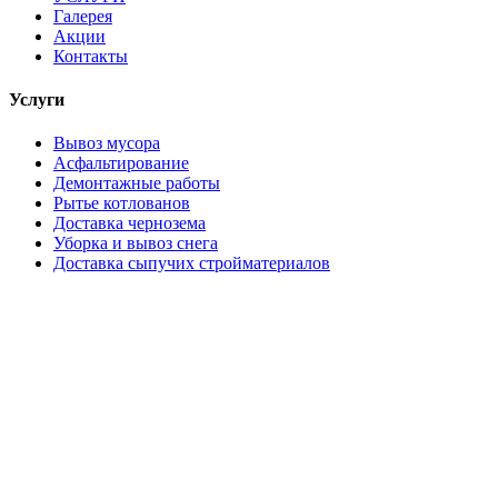
Галерея
Акции
Контакты
Услуги
Вывоз мусора
Асфальтирование
Демонтажные работы
Рытье котлованов
Доставка чернозема
Уборка и вывоз снега
Доставка сыпучих стройматериалов
Контакты
+79168445211
Московская область
Работаем 24/7, без выходных
Оставить заявку
© 2026 Экотех Про. Все права защищены.
·
Лицензия на вывоз отходов I–IV класса