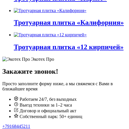
вариаций.
Опции
Этот
можно
товар
выбрать
имеет
на
Тротуарная плитка «Калифорния»
несколько
странице
вариаций.
товара.
Этот
Опции
товар
можно
имеет
Тротуарная плитка «12 кирпичей»
выбрать
несколько
на
вариаций.
странице
Этот
Экотех Про
Опции
товара.
товар
можно
имеет
Закажите звонок!
выбрать
несколько
на
вариаций.
странице
Просто заполните форму ниже, а мы свяжемся с Вами в
Опции
товара.
ближайшее время
можно
выбрать
Работаем 24/7, без выходных
на
Выезд техники за 1–2 часа
странице
Договор и официальный акт
товара.
Собственный парк: 50+ единиц
+79168445211