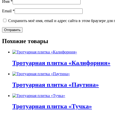
Имя
*
Email
*
Сохранить моё имя, email и адрес сайта в этом браузере д
Похожие товары
Тротуарная плитка «Калифорния»
Этот
товар
имеет
Тротуарная плитка «Паутина»
несколько
вариаций.
Этот
Опции
товар
можно
имеет
Тротуарная плитка «Тучка»
выбрать
несколько
на
вариаций.