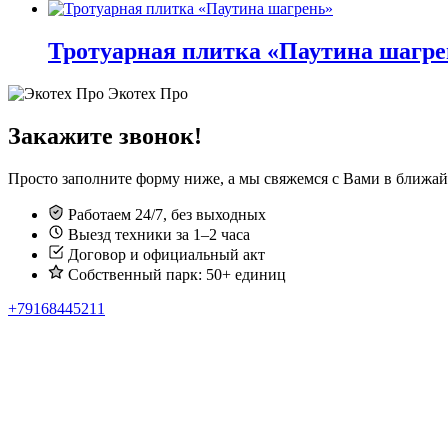
странице
Этот
Опции
товара.
товар
можно
имеет
Тротуарная плитка «Паутина шагре
выбрать
несколько
на
вариаций.
странице
Этот
Экотех Про
Опции
товара.
товар
можно
имеет
Закажите звонок!
выбрать
несколько
на
вариаций.
странице
Просто заполните форму ниже, а мы свяжемся с Вами в ближа
Опции
товара.
можно
Работаем 24/7, без выходных
выбрать
Выезд техники за 1–2 часа
на
Договор и официальный акт
странице
товара.
Собственный парк: 50+ единиц
+79168445211